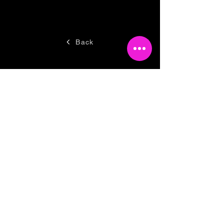
Back
Tesseramento 2026
Sostieni Cartoline Club
Links & Partners
Dove siamo
© 2024 by
CF
92115610807
– P.IVA
03357050800
Privacy Policy
|
Cookie Policy
|
Termini e Condizioni
|
Accessibilità