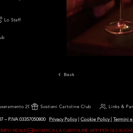
Lo Staff
lub
Back
sseramento 2026
Sostieni Cartoline Club
Links & Par
07 – P.IVA 03357050800
Privacy Policy
|
Cookie Policy
|
Termini e
TEMPO REALE