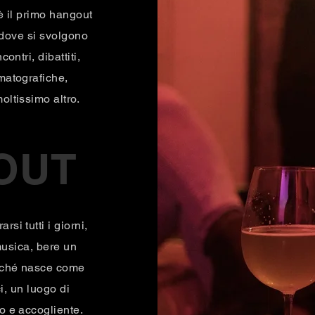
 il primo hangout
dove si svolgono
contri, dibattiti,
matografiche,
moltissimo altro.
OUT
rsi tutti i giorni,
musica, bere un
erché nasce come
i, un luogo di
o e accogliente.