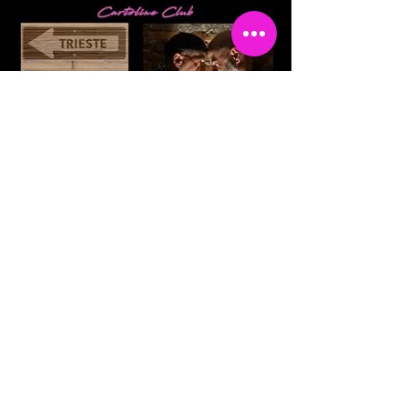
di Francis Drake, sono sbarcati al porto di
Liverpool per raccontare l'epopea dei
Beatles e la genesi di "You'll Never Walk
Alone", il brano diventato l'inno ufficiale del
Liverpool F.C. Con un intervallo "rilassante"
dedicato a una band elettropop che per un
attimo, negli anni '80, ha raccolto il
testimone dei Fab Four, quantomeno dal
punto di vista del successo commerciale: i
Frankie Goes To Hollywood, anch'essi,
ebbene sì, di Liverpool.
TRIESTE - NEW ORLEANS
1 giugno 2022
In questo viaggio che conclude
l'entusiasmante cavalcata iniziata con "11-
Mini Gallery
2-1", ci porteranno da Trieste a New
Orleans, per commerciare di frodo le loro
storie legate alle città che da sempre
conducono la loro vita intorno al porto