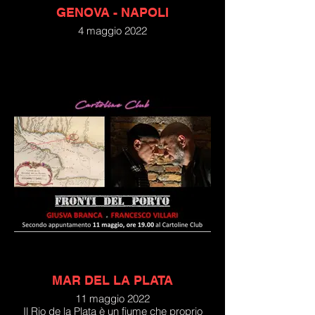
GENOVA - NAPOLI
4 maggio 2022
I bucanieri sono partiti dal porto di Genova
e nonostante il mare in tempesta sono
approdati a Napoli. In queste due città
hanno iniziato il loro commercio di frodo: il
contrabbando di storie e di emozioni. E
Genova e Napoli di emozioni ne regalano
tante con la loro musica, la loro arte, la loro
storia, i loro miti, i loro splendori e le loro
miserie.
MAR DEL LA PLATA
11 maggio 2022
Il Rio de la Plata è un fiume che proprio