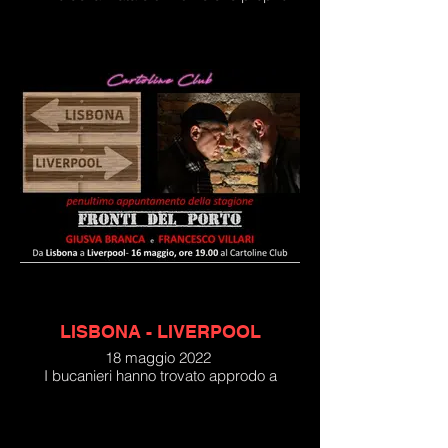
non ne vuole sapere di diventare mare,
probabilmente per restare bambino,
monello e impertinente.
E attorno ai porti delle due sponde,
Montevideo e Buenos Aires, a cavallo tra
800 e 900, diventano guida, avanguardia,
prima per il Sudamerica poi per l'Europa;
economia, poesia, musica, commercio,
football, storia, tutto passa da quei moli.
Proveremo a portarvici dentro, da
bucanieri incalliti, quali siamo.
LISBONA - LIVERPOOL
18 maggio 2022
I bucanieri hanno trovato approdo a
Lisbona, giusto il tempo di ricordare la
"Pantera Nera" Eusebio, il fado di Amalia
Rodriguès e le evoluzioni vocali di Teresa
Salgueiro dei Madredeus. Poi, sulle orme