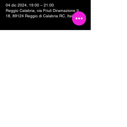
04 dic 2024, 19:00 – 21:00
Reggio Calabria, via Friuli Diramazione II,
18, 89124 Reggio di Calabria RC, Italia
Condividi questo evento
Tesseramento 2026
Sostieni Cartoline Club
Links & Partners
Dove siamo