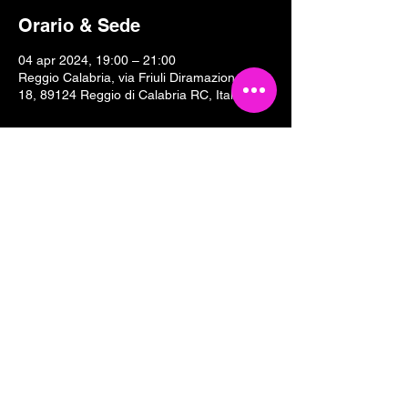
Orario & Sede
04 apr 2024, 19:00 – 21:00
Reggio Calabria, via Friuli Diramazione II,
18, 89124 Reggio di Calabria RC, Italia
Condividi questo evento
Tesseramento 2026
Sostieni Cartoline Club
Links & Partners