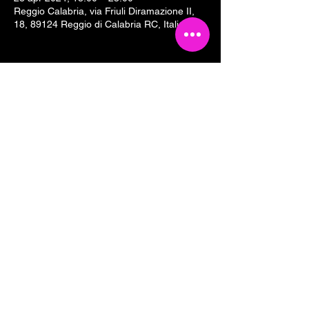
Reggio Calabria, via Friuli Diramazione II,
18, 89124 Reggio di Calabria RC, Italia
Condividi questo evento
Tesseramento 2026
Sostieni Cartoline Club
Links & Partners
Dove siamo