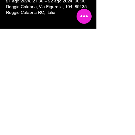
21 ago 2024, 21:30 – 22 ago 2024, 00:00
Reggio Calabria, Via Figurella, 104, 89135
Reggio Calabria RC, Italia
Condividi questo evento
Tesseramento 2026
Sostieni Cartoline Club
Links & Partners
Dove siamo