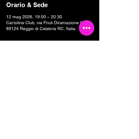
Orario & Sede
12 mag 2026, 19:00 – 20:30
Cartoline Club, via Friuli Diramazione II, 18,
89124 Reggio di Calabria RC, Italia
Condividi questo evento
Tesseramento 2026
Sostieni Cartoline Club
Links & Partners
Dove siamo