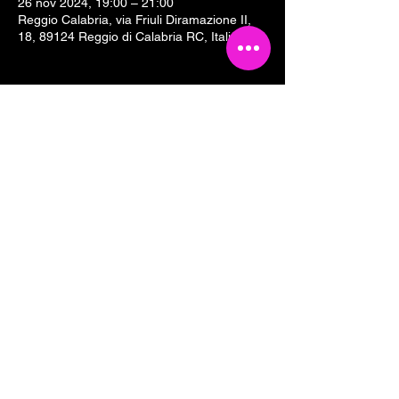
26 nov 2024, 19:00 – 21:00
Reggio Calabria, via Friuli Diramazione II,
18, 89124 Reggio di Calabria RC, Italia
Condividi questo evento
Tesseramento 2026
Sostieni Cartoline Club
Links & Partners
Dove siamo