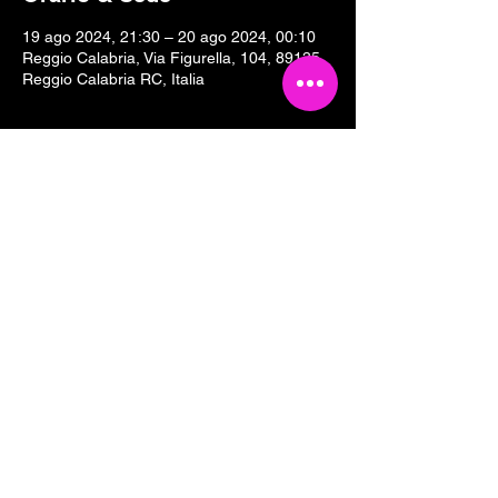
19 ago 2024, 21:30 – 20 ago 2024, 00:10
Reggio Calabria, Via Figurella, 104, 89135
Reggio Calabria RC, Italia
Condividi questo evento
Tesseramento 2026
Sostieni Cartoline Club
Links & Partners
Dove siamo