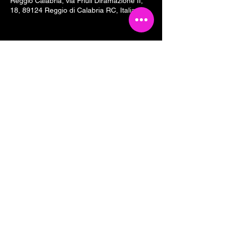
Reggio Calabria, via Friuli Diramazione II,
18, 89124 Reggio di Calabria RC, Italia
Condividi questo evento
Tesseramento 2026
Sostieni Cartoline Club
Links & Partners
Dove siamo