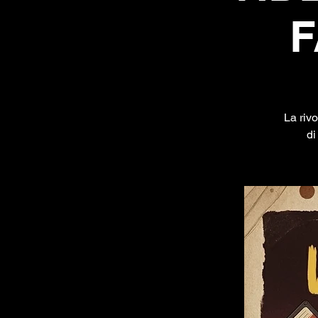
F
La riv
di