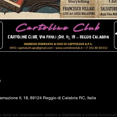
e
iramazione II, 18, 89124 Reggio di Calabria RC, Italia
elle tue impostazioni relative a Statistiche e cookie funzionali