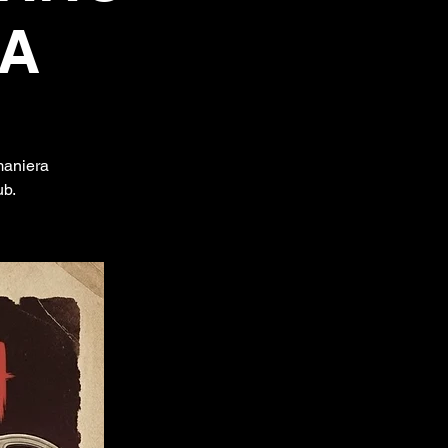
IA
maniera
ub.