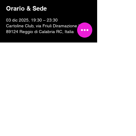
Orario & Sede
03 dic 2025, 19:30 – 23:30
Cartoline Club, via Friuli Diramazione II, 18,
89124 Reggio di Calabria RC, Italia
Condividi questo evento
Tesseramento 2026
Sostieni Cartoline Club
Links & Partners