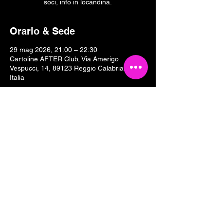
soci, info in locandina.
Orario & Sede
29 mag 2026, 21:00 – 22:30
Cartoline AFTER Club, Via Amerigo
Vespucci, 14, 89123 Reggio Calabria RC,
Italia
Condividi questo evento
Tesseramento 2026
Sostieni Cartoline Club