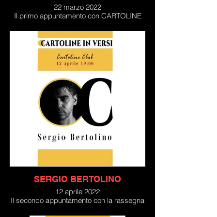
22 marzo 2022
Il primo appuntamento con CARTOLINE
IN VERSI, la rassegna di poesia del
CARTOLINE CLUB curata da Francesco
Donato e Cinzia Messina, ha avuto come
primo, prestigioso ospite, il poeta
contemporaneo Giuseppe Manitta con il
suo ultimo lavoro "L'etica dell'acqua".
SERGIO BERTOLINO
12 aprile 2022
Il secondo appuntamento con la rassegna
CARTOLINE IN VERSI, curata da