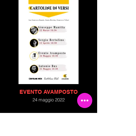
Francesco Donato e Cinzia Messina.
Ospite d'eccezione il poeta Sergio
Bertolino e il suo ultimo, bellissimo lavoro:
"La Sete".
EVENTO AVAMPOSTO
24 maggio 2022