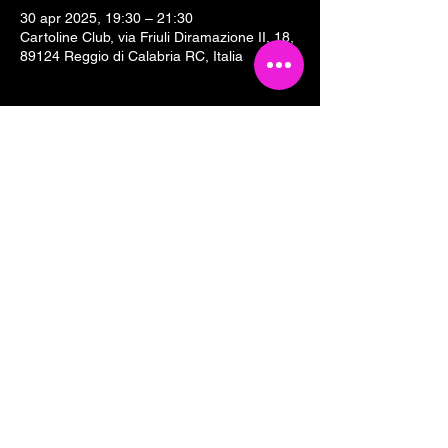
30 apr 2025, 19:30 – 21:30
Cartoline Club, via Friuli Diramazione II, 18,
89124 Reggio di Calabria RC, Italia
Condividi questo evento
Tesseramento 2026
Sostieni Cartoline Club
Links & Partners
Dove siamo