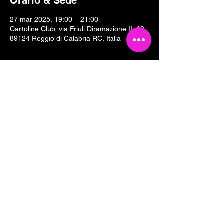
Orario & Sede
27 mar 2025, 19:00 – 21:00
Cartoline Club, via Friuli Diramazione II, 18,
89124 Reggio di Calabria RC, Italia
Condividi questo evento
Tesseramento 2026
Sostieni Cartoline Club
Links & Partners
Dove siamo