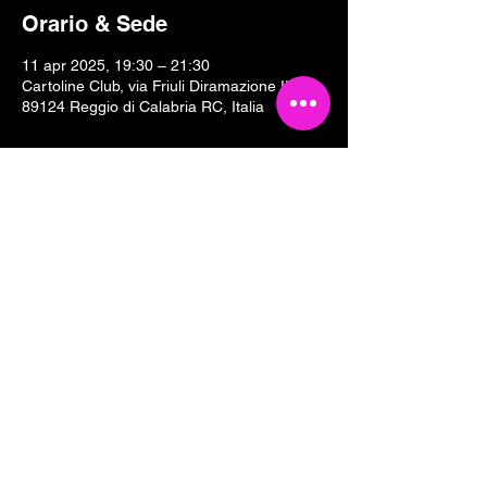
Orario & Sede
11 apr 2025, 19:30 – 21:30
Cartoline Club, via Friuli Diramazione II, 18,
89124 Reggio di Calabria RC, Italia
Condividi questo evento
Tesseramento 2026
Sostieni Cartoline Club
Links & Partners